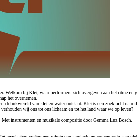
 water. Welkom bij Klei, waar performers zich overgeven aan het ritme e
chap het overnemen.
n klankwereld van klei en water ontstaat. Klei is een zoektocht naar d
 verhouden wij ons tot ons lichaam en tot het land waar we op leven?
IT. Met instrumenten en muzikale compositie door Gemma Luz Bosch.
t gezelschap creëert een ruimte van aandacht en concentratie, een ple