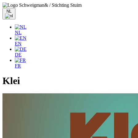
NL
NL
EN
DE
FR
Klei