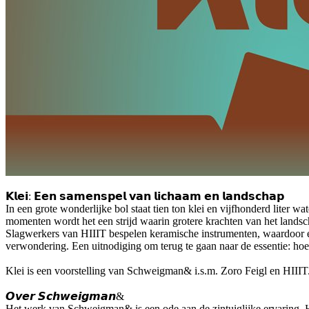
𝗞𝗹𝗲𝗶: 𝗘𝗲𝗻 𝘀𝗮𝗺𝗲𝗻𝘀𝗽𝗲𝗹 𝘃𝗮𝗻 𝗹𝗶𝗰𝗵𝗮𝗮𝗺 𝗲𝗻 𝗹𝗮𝗻𝗱𝘀𝗰𝗵𝗮𝗽
In een grote wonderlijke bol staat tien ton klei en vijfhonderd liter
momenten wordt het een strijd waarin grotere krachten van het lands
Slagwerkers van HIIIT bespelen keramische instrumenten, waardoor ee
verwondering. Een uitnodiging om terug te gaan naar de essentie: hoe
Klei is een voorstelling van Schweigman& i.s.m. Zoro Feigl en HII
𝙊𝙫𝙚𝙧 𝙎𝙘𝙝𝙬𝙚𝙞𝙜𝙢𝙖𝙣&
Het werk van Schweigman& is een ode aan de zintuiglijke ervaring. He