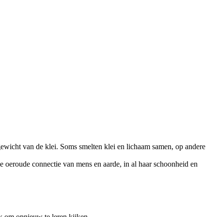
n gewicht van de klei. Soms smelten klei en lichaam samen, op andere
e oeroude connectie van mens en aarde, in al haar schoonheid en
k om opnieuw te leren kijken.