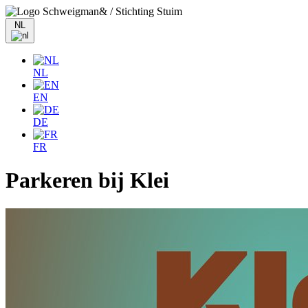
NL
NL
EN
DE
FR
Parkeren bij Klei